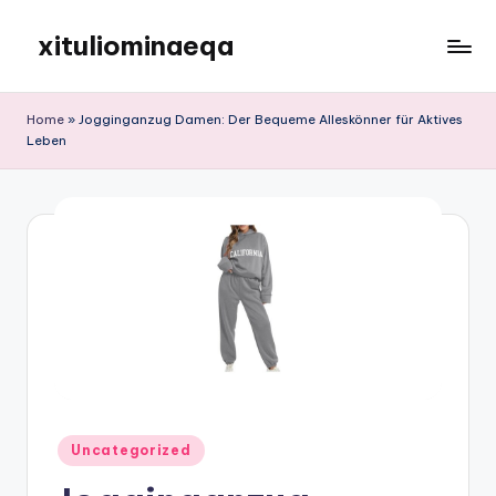
xituliominaeqa
Skip
to
content
Home
»
Jogginganzug Damen: Der Bequeme Alleskönner für Aktives
Leben
Posted
Uncategorized
in