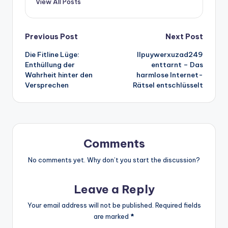
View All Posts
Post
Previous Post
Next Post
Die Fitline Lüge:
llpuywerxuzad249
navigation
Enthüllung der
enttarnt – Das
Wahrheit hinter den
harmlose Internet-
Versprechen
Rätsel entschlüsselt
Comments
No comments yet. Why don’t you start the discussion?
Leave a Reply
Your email address will not be published.
Required fields
are marked
*