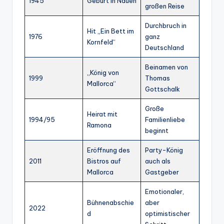
1945
Geburt in Nauen
großen Reise
Durchbruch in
Hit „Ein Bett im
1976
ganz
Kornfeld“
Deutschland
Beinamen von
„König von
1999
Thomas
Mallorca“
Gottschalk
Große
Heirat mit
1994/95
Familienliebe
Ramona
beginnt
Eröffnung des
Party-König
2011
Bistros auf
auch als
Mallorca
Gastgeber
Emotionaler,
Bühnenabschie
aber
2022
d
optimistischer