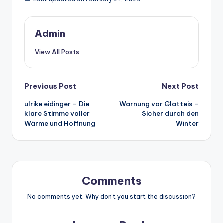
Admin
View All Posts
Post
Previous Post
Next Post
ulrike eidinger – Die
Warnung vor Glatteis –
navigation
klare Stimme voller
Sicher durch den
Wärme und Hoffnung
Winter
Comments
No comments yet. Why don’t you start the discussion?