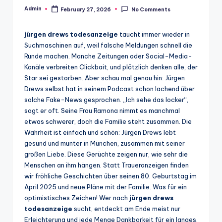
Admin
February 27, 2026
No Comments
Posted
by
jürgen drews todesanzeige
taucht immer wieder in
Suchmaschinen auf, weil falsche Meldungen schnell die
Runde machen. Manche Zeitungen oder Social-Media-
Kanäle verbreiten Clickbait, und plötzlich denken alle, der
Star sei gestorben. Aber schau mal genau hin: Jürgen
Drews selbst hat in seinem Podcast schon lachend über
solche Fake-News gesprochen. „Ich sehe das locker“,
sagt er oft. Seine Frau Ramona nimmt es manchmal
etwas schwerer, doch die Familie steht zusammen. Die
Wahrheit ist einfach und schön: Jürgen Drews lebt
gesund und munter in München, zusammen mit seiner
großen Liebe. Diese Gerüchte zeigen nur, wie sehr die
Menschen an ihm hängen. Statt Traueranzeigen finden
wir fröhliche Geschichten über seinen 80. Geburtstag im
April 2025 und neue Pläne mit der Familie. Was für ein
optimistisches Zeichen! Wer nach
jürgen drews
todesanzeige
sucht, entdeckt am Ende meist nur
Erleichterung und jede Menge Dankbarkeit für ein langes,