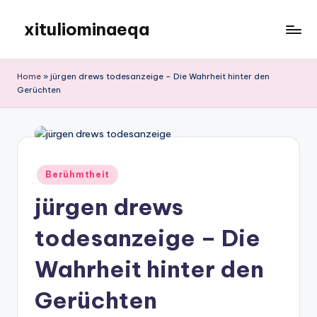
xituliominaeqa
Skip
to
content
Home
»
jürgen drews todesanzeige – Die Wahrheit hinter den
Gerüchten
Posted
Berühmtheit
in
jürgen drews
todesanzeige – Die
Wahrheit hinter den
Gerüchten