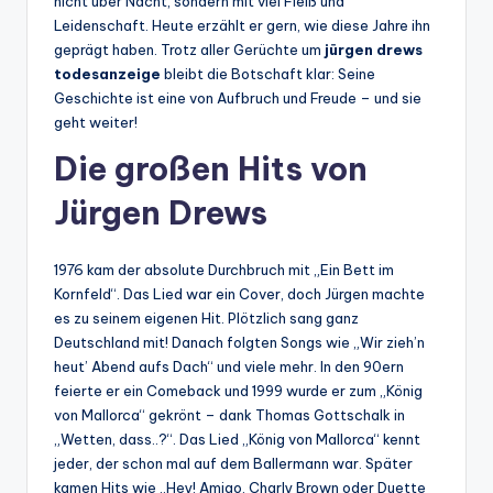
nicht über Nacht, sondern mit viel Fleiß und
Leidenschaft. Heute erzählt er gern, wie diese Jahre ihn
geprägt haben. Trotz aller Gerüchte um
jürgen drews
todesanzeige
bleibt die Botschaft klar: Seine
Geschichte ist eine von Aufbruch und Freude – und sie
geht weiter!
Die großen Hits von
Jürgen Drews
1976 kam der absolute Durchbruch mit „Ein Bett im
Kornfeld“. Das Lied war ein Cover, doch Jürgen machte
es zu seinem eigenen Hit. Plötzlich sang ganz
Deutschland mit! Danach folgten Songs wie „Wir zieh’n
heut’ Abend aufs Dach“ und viele mehr. In den 90ern
feierte er ein Comeback und 1999 wurde er zum „König
von Mallorca“ gekrönt – dank Thomas Gottschalk in
„Wetten, dass..?“. Das Lied „König von Mallorca“ kennt
jeder, der schon mal auf dem Ballermann war. Später
kamen Hits wie „Hey! Amigo, Charly Brown oder Duette