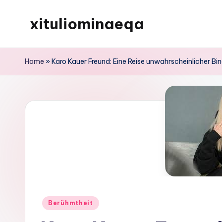
xituliominaeqa
Skip
to
content
Home
»
Karo Kauer Freund: Eine Reise unwahrscheinlicher B
Posted
Berühmtheit
in