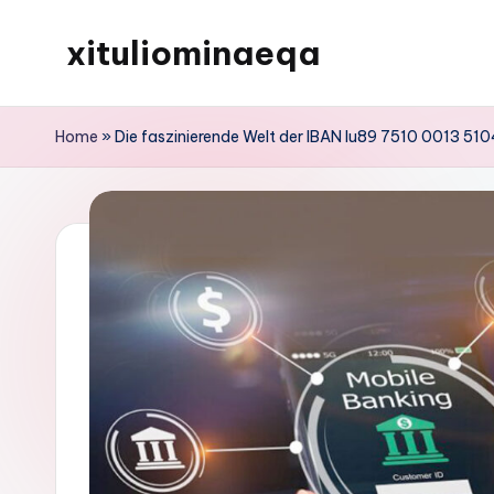
xituliominaeqa
Skip
to
content
Home
»
Die faszinierende Welt der IBAN lu89 7510 0013 51