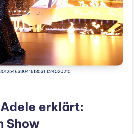
4801254638041613531,t:24020215
Adele erklärt:
en Show