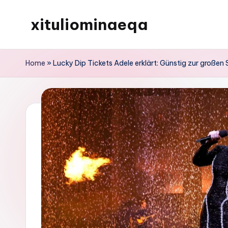
xituliominaeqa
Skip
to
content
Home
»
Lucky Dip Tickets Adele erklärt: Günstig zur großen