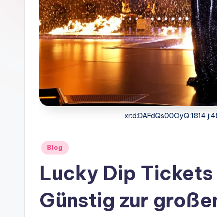
xr:d:DAFdQs00OyQ:1814,j:
Posted
Blog
in
Lucky Dip Tickets 
Günstig zur groß