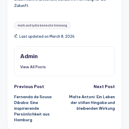
Zukunft.
Tags:
mark und lydia benecke trennung
Last updated on March 8, 2026
Admin
View All Posts
Post
Previous Post
Next Post
Fernanda de Sousa
Malte Antoni: Ein Leben
navigation
Dibaba: Eine
der stillen Hingabe und
inspirierende
bleibenden Wirkung
Persönlichkeit aus
Hamburg