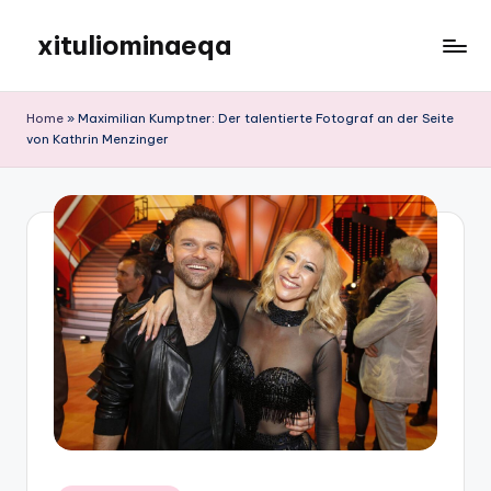
xituliominaeqa
Skip
to
content
Home
»
Maximilian Kumptner: Der talentierte Fotograf an der Seite
von Kathrin Menzinger