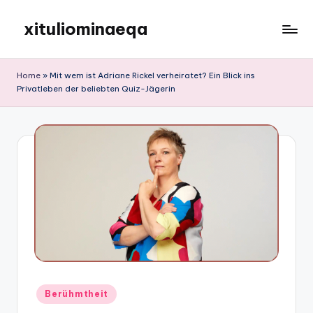
xituliominaeqa
Skip
to
content
Home
»
Mit wem ist Adriane Rickel verheiratet? Ein Blick ins
Privatleben der beliebten Quiz-Jägerin
Posted
Berühmtheit
in