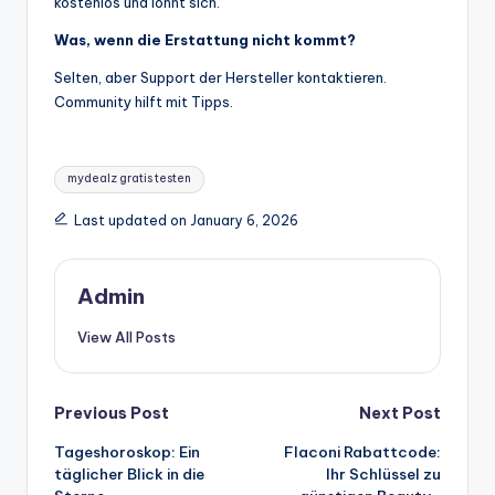
kostenlos und lohnt sich.
Was, wenn die Erstattung nicht kommt?
Selten, aber Support der Hersteller kontaktieren.
Community hilft mit Tipps.
Tags:
mydealz gratis testen
Last updated on January 6, 2026
Admin
View All Posts
Post
Previous Post
Next Post
Tageshoroskop: Ein
Flaconi Rabattcode:
navigation
täglicher Blick in die
Ihr Schlüssel zu