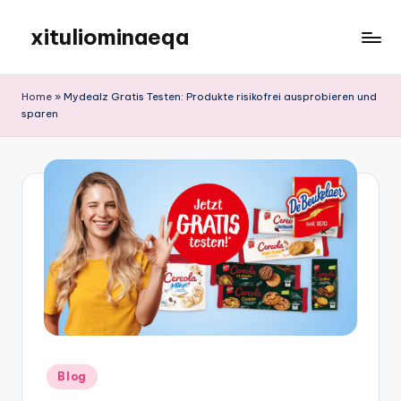
xituliominaeqa
Skip
to
content
Home
»
Mydealz Gratis Testen: Produkte risikofrei ausprobieren und
sparen
Posted
Blog
in