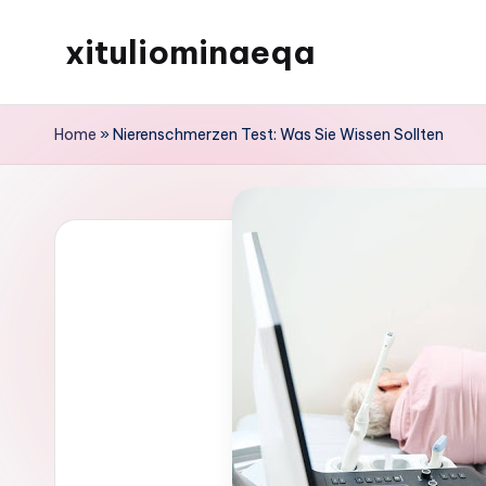
xituliominaeqa
Skip
to
content
Home
»
Nierenschmerzen Test: Was Sie Wissen Sollten