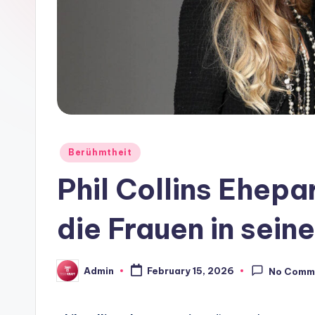
Posted
Berühmtheit
in
Phil Collins Ehepar
die Frauen in sei
Admin
February 15, 2026
No Comm
Posted
by