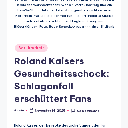
«Goldene Weihnachtszeit» war ein Verkaufserfolg und ein
Top-3-Album. Jetzt legt der Schlagerstar aus Münster in
Nordrhein-Westfalen nochmal fünf neu arrangierte Stücke
nach und überrascht mit viel Englisch, Swing und
Bläserklängen. Foto: Bodo Schackow/dpa +++ dpa-Bildfunk
+++
Posted
Berühmtheit
in
Roland Kaisers
Gesundheitsschock:
Schlaganfall
erschüttert Fans
Admin
November 14, 2025
No Comments
Posted
by
Roland Kaiser, der beliebte deutsche Sänger, der für