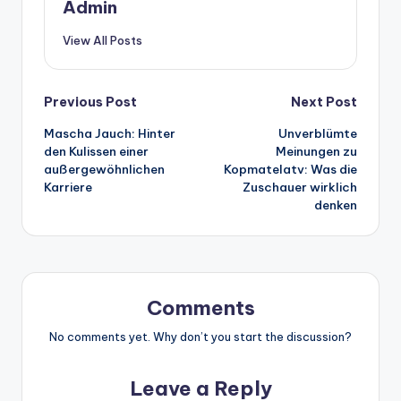
Admin
View All Posts
Post
Previous Post
Next Post
Mascha Jauch: Hinter
Unverblümte
navigation
den Kulissen einer
Meinungen zu
außergewöhnlichen
Kopmatelatv: Was die
Karriere
Zuschauer wirklich
denken
Comments
No comments yet. Why don’t you start the discussion?
Leave a Reply