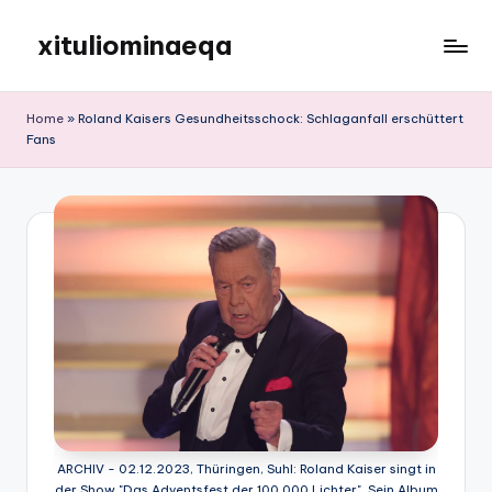
xituliominaeqa
Skip
to
content
Home
»
Roland Kaisers Gesundheitsschock: Schlaganfall erschüttert
Fans
ARCHIV - 02.12.2023, Thüringen, Suhl: Roland Kaiser singt in
der Show "Das Adventsfest der 100.000 Lichter". Sein Album