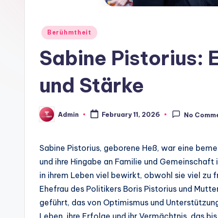
Posted
Berühmtheit
in
Sabine Pistorius: 
und Stärke
Admin
February 11, 2026
No Comm
Posted
by
Sabine Pistorius, geborene Heß, war eine bemer
und ihre Hingabe an Familie und Gemeinschaft in
in ihrem Leben viel bewirkt, obwohl sie viel zu
Ehefrau des Politikers Boris Pistorius und Mutt
geführt, das von Optimismus und Unterstützung g
Leben, ihre Erfolge und ihr Vermächtnis, das bis 