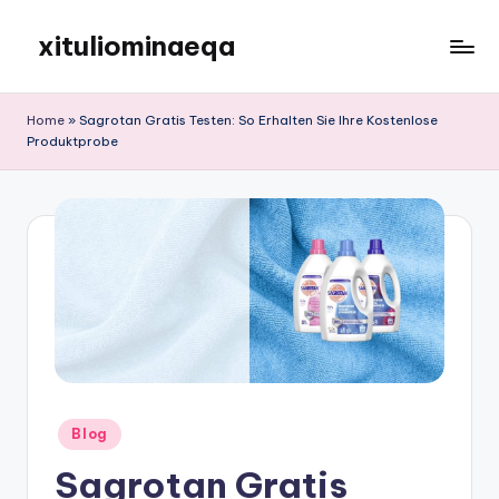
xituliominaeqa
Skip
to
content
Home
»
Sagrotan Gratis Testen: So Erhalten Sie Ihre Kostenlose
Produktprobe
Posted
Blog
in
Sagrotan Gratis