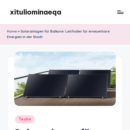
xituliominaeqa
Skip
to
content
Home
»
Solaranlagen für Balkone: Leitfaden für erneuerbare
Energien in der Stadt
Posted
Techn
in