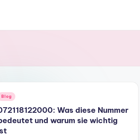
Posted
Blog
n
072118122000: Was diese Nummer
bedeutet und warum sie wichtig
ist