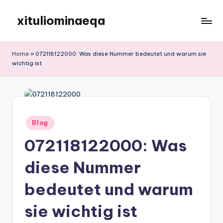
xituliominaeqa
Skip
to
content
Home
»
072118122000: Was diese Nummer bedeutet und warum sie
wichtig ist
Posted
Blog
in
072118122000: Was
diese Nummer
bedeutet und warum
sie wichtig ist