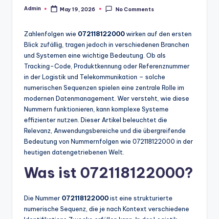
Admin
May 19, 2026
No Comments
Posted
by
Zahlenfolgen wie
072118122000
wirken auf den ersten
Blick zufällig, tragen jedoch in verschiedenen Branchen
und Systemen eine wichtige Bedeutung. Ob als
Tracking-Code, Produktkennung oder Referenznummer
in der Logistik und Telekommunikation – solche
numerischen Sequenzen spielen eine zentrale Rolle im
modernen Datenmanagement. Wer versteht, wie diese
Nummern funktionieren, kann komplexe Systeme
effizienter nutzen. Dieser Artikel beleuchtet die
Relevanz, Anwendungsbereiche und die übergreifende
Bedeutung von Nummernfolgen wie 072118122000 in der
heutigen datengetriebenen Welt.
Was ist 072118122000?
Die Nummer
072118122000
ist eine strukturierte
numerische Sequenz, die je nach Kontext verschiedene