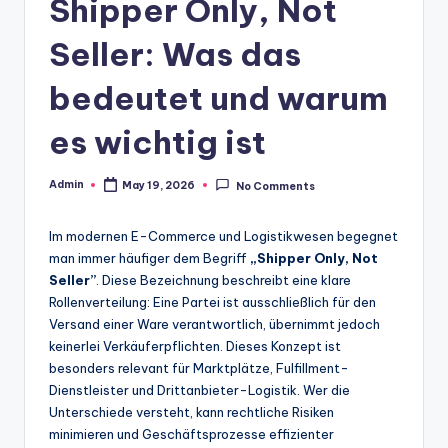
Shipper Only, Not
Seller: Was das
bedeutet und warum
es wichtig ist
Admin
May 19, 2026
No Comments
Posted
by
Im modernen E-Commerce und Logistikwesen begegnet
man immer häufiger dem Begriff
„Shipper Only, Not
Seller”
. Diese Bezeichnung beschreibt eine klare
Rollenverteilung: Eine Partei ist ausschließlich für den
Versand einer Ware verantwortlich, übernimmt jedoch
keinerlei Verkäuferpflichten. Dieses Konzept ist
besonders relevant für Marktplätze, Fulfillment-
Dienstleister und Drittanbieter-Logistik. Wer die
Unterschiede versteht, kann rechtliche Risiken
minimieren und Geschäftsprozesse effizienter