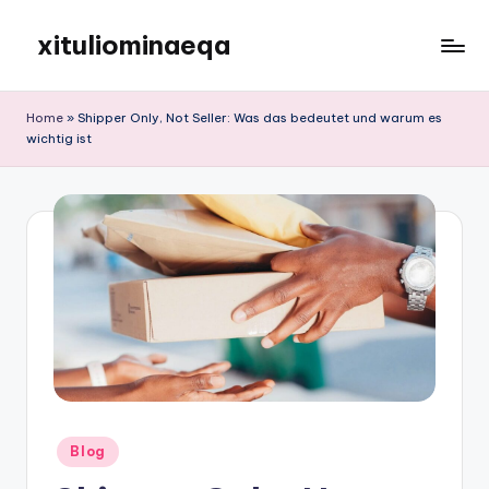
xituliominaeqa
Skip
to
content
Home
»
Shipper Only, Not Seller: Was das bedeutet und warum es
wichtig ist
Posted
Blog
in