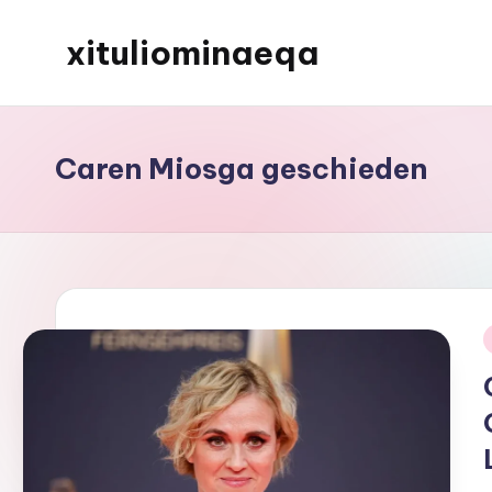
xituliominaeqa
Skip
to
content
Caren Miosga geschieden
i