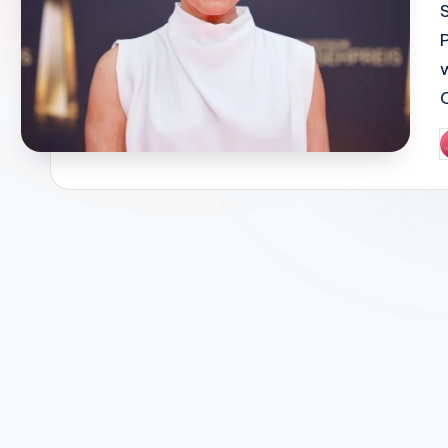
S
P
b