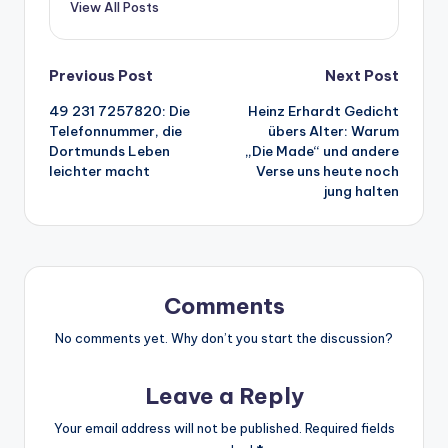
View All Posts
Post
Previous Post
Next Post
49 231 7257820: Die
Heinz Erhardt Gedicht
navigation
Telefonnummer, die
übers Alter: Warum
Dortmunds Leben
„Die Made“ und andere
leichter macht
Verse uns heute noch
jung halten
Comments
No comments yet. Why don’t you start the discussion?
Leave a Reply
Your email address will not be published.
Required fields