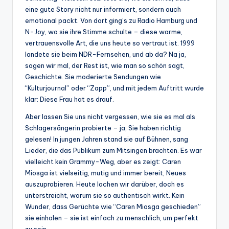
eine gute Story nicht nur informiert, sondern auch
emotional packt. Von dort ging’s zu Radio Hamburg und
N-Joy, wo sie ihre Stimme schulte – diese warme,
vertrauensvolle Art, die uns heute so vertraut ist. 1999
landete sie beim NDR-Fernsehen, und ab da? Na ja,
sagen wir mal, der Rest ist, wie man so schön sagt,
Geschichte. Sie moderierte Sendungen wie
“Kulturjournal” oder “Zapp”, und mit jedem Auftritt wurde
klar: Diese Frau hat es drauf.
Aber lassen Sie uns nicht vergessen, wie sie es mal als
Schlagersängerin probierte – ja, Sie haben richtig
gelesen! In jungen Jahren stand sie auf Bühnen, sang
Lieder, die das Publikum zum Mitsingen brachten. Es war
vielleicht kein Grammy-Weg, aber es zeigt: Caren
Miosga ist vielseitig, mutig und immer bereit, Neues
auszuprobieren. Heute lachen wir darüber, doch es
unterstreicht, warum sie so authentisch wirkt. Kein
Wunder, dass Gerüchte wie “Caren Miosga geschieden”
sie einholen – sie ist einfach zu menschlich, um perfekt
zu sein.