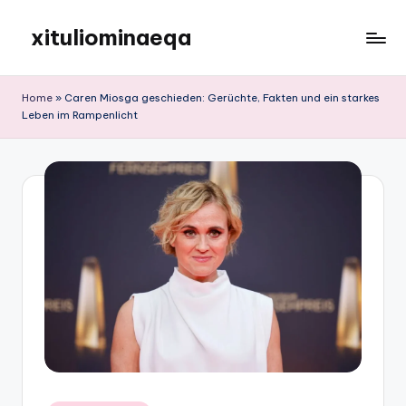
xituliominaeqa
Skip
to
content
Home
»
Caren Miosga geschieden: Gerüchte, Fakten und ein starkes
Leben im Rampenlicht