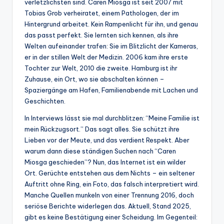
verletzlichsten sind. Caren Miosga ist seit 2007 mit
Tobias Grob verheiratet, einem Pathologen, der im
Hintergrund arbeitet. Kein Rampenlicht für ihn, und genau
das passt perfekt. Sie lernten sich kennen, als ihre
Welten aufeinander trafen: Sie im Blitzlicht der Kameras,
er in der stillen Welt der Medizin. 2006 kam ihre erste
Tochter zur Welt, 2010 die zweite. Hamburg ist ihr
Zuhause, ein Ort, wo sie abschalten können –
Spaziergänge am Hafen, Familienabende mit Lachen und
Geschichten.
In Interviews lässt sie mal durchblitzen: “Meine Familie ist
mein Rückzugsort.” Das sagt alles. Sie schützt ihre
Lieben vor der Meute, und das verdient Respekt. Aber
warum dann diese ständigen Suchen nach “Caren
Miosga geschieden”? Nun, das Internet ist ein wilder
Ort. Gerüchte entstehen aus dem Nichts – ein seltener
Auftritt ohne Ring, ein Foto, das falsch interpretiert wird.
Manche Quellen munkeln von einer Trennung 2016, doch
seriöse Berichte widerlegen das. Aktuell, Stand 2025,
gibt es keine Bestätigung einer Scheidung. Im Gegenteil: