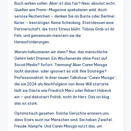
Buch wirken sollen. Aber ist das fair? Nein, absolut nicht.
Quellen wie Promi-Magazine spekulieren wild, doch
seriöse Recherchen – denken Sie an Bunte oder Berliner
Kurier – bestätigen: Keine Scheidung. Stattdessen eine
Partnerschaft, die trotz Stress blüht. Tobias Grob ist ihr
Fels, und gemeinsam meistern sie die
Herausforderungen.
Warum halluzinieren wir dann? Nun, das menschliche
Gehirn liebt Dramen. Ein Wochenende ohne Post auf
Social Media? Sofort: Trennung! Aber Caren Miosga
lacht darüber, oder ignoriert es still. Ihre Strategie?
Professionalität. In ihrer neuen Talkshow “Caren Miosga”,
die sie 2024 als Nachfolgerin von Anne Will startete,
lädt sie Gäste wie Friedrich Merz oder Robert Habeck
ein – und diskutiert Politik, nicht ihr Herz. Das ist klug,
das ist stark.
Optimistisch gesehen: Solche Gerüchte erinnern uns,
dass Stars auch nur Menschen sind. Sie haben Zweifel,
Freude, Kämpfe. Und Caren Miosga nutzt das, um