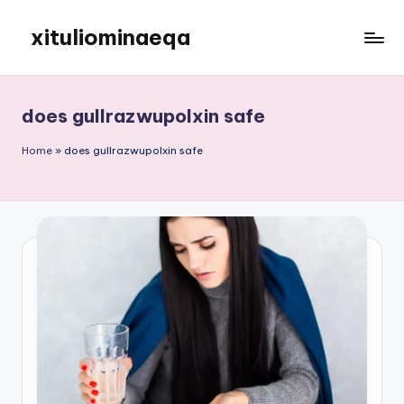
xituliominaeqa
Skip
to
content
does gullrazwupolxin safe
Home
»
does gullrazwupolxin safe