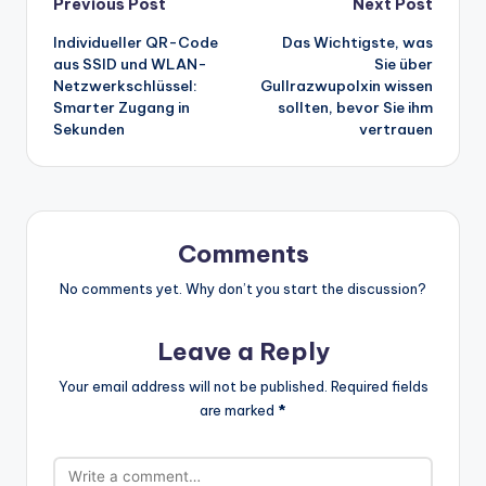
Post
Previous Post
Next Post
Individueller QR-Code
Das Wichtigste, was
navigation
aus SSID und WLAN-
Sie über
Netzwerkschlüssel:
Gullrazwupolxin wissen
Smarter Zugang in
sollten, bevor Sie ihm
Sekunden
vertrauen
Comments
No comments yet. Why don’t you start the discussion?
Leave a Reply
Your email address will not be published.
Required fields
are marked
*