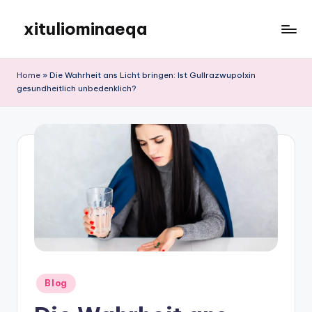
xituliominaeqa
Skip
to
content
Home
»
Die Wahrheit ans Licht bringen: Ist Gullrazwupolxin
gesundheitlich unbedenklich?
Posted
Blog
in