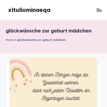
xituliominaeqa
Skip
to
content
glückwünsche zur geburt mädchen
Home
»
glückwünsche zur geburt mädchen