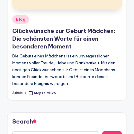
Posted
Blog
in
Glückwünsche zur Geburt Mädchen:
Die schönsten Worte für einen
besonderen Moment
Die Geburt eines Mädchens ist ein unvergesslicher
Moment voller Freude, Liebe und Dankbarkeit. Mit den
ricatigen Glückwünschen zur Geburt eines Mädchens
können Freunde, Verwandte und Bekannte dieses
besondere Ereignis würdigen…
Admin
May 17, 2026
Posted
by
Search