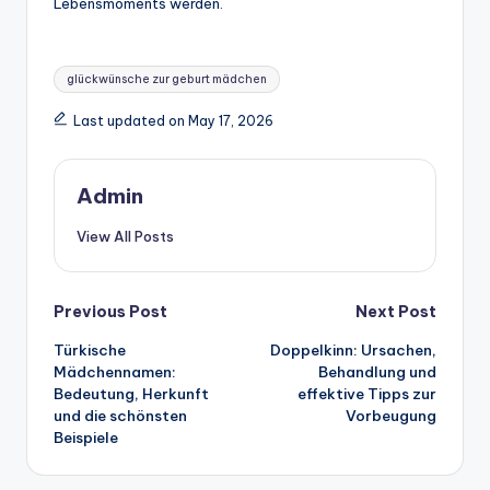
Lebensmoments werden.
Tags:
glückwünsche zur geburt mädchen
Last updated on May 17, 2026
Admin
View All Posts
Post
Previous Post
Next Post
Türkische
Doppelkinn: Ursachen,
navigation
Mädchennamen:
Behandlung und
Bedeutung, Herkunft
effektive Tipps zur
und die schönsten
Vorbeugung
Beispiele