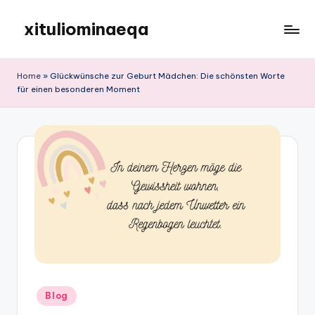
xituliominaeqa
Skip
to
content
Home
»
Glückwünsche zur Geburt Mädchen: Die schönsten Worte
für einen besonderen Moment
Posted
Blog
in