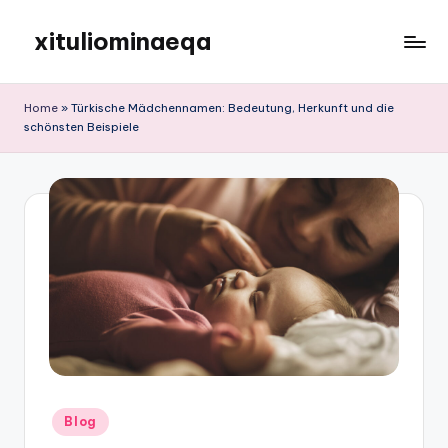
xituliominaeqa
Skip
to
content
Home
»
Türkische Mädchennamen: Bedeutung, Herkunft und die
schönsten Beispiele
Posted
Blog
in