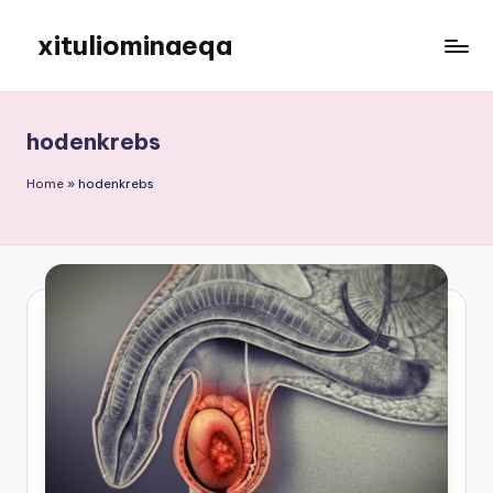
xituliominaeqa
Skip
to
content
hodenkrebs
Home
»
hodenkrebs