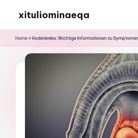
xituliominaeqa
Skip
to
content
Home
»
Hodenkrebs: Wichtige Informationen zu Symptome