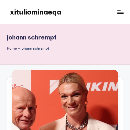
xituliominaeqa
Skip
to
content
johann schrempf
Home
»
johann schrempf