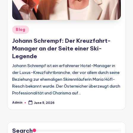
Posted
Blog
in
Johann Schrempf: Der Kreuzfahrt-
Manager an der Seite einer Ski-
Legende
Johann Schrempf ist ein erfahrener Hotel-Manager in
der Luxus-Kreuzfahrtbranche, der vor allem durch seine
Beziehung zur ehemaligen Skirennläuferin Maria Höfl-
Riesch bekannt wurde. Der Österreicher überzeugt durch
Professionalität und Charisma auf…
Admin
June 5, 2026
Posted
by
Search