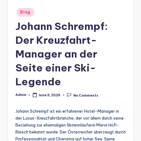
Posted
Blog
in
Johann Schrempf:
Der Kreuzfahrt-
Manager an der
Seite einer Ski-
Legende
Admin
June 5, 2026
No Comments
Posted
by
Johann Schrempf ist ein erfahrener Hotel-Manager in
der Luxus-Kreuzfahrtbranche, der vor allem durch seine
Beziehung zur ehemaligen Skirennläuferin Maria Höfl-
Riesch bekannt wurde. Der Österreicher überzeugt durch
Professionalität und Charisma auf hoher See. Seine