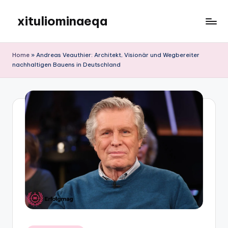
xituliominaeqa
Skip
to
content
Home
»
Andreas Veauthier: Architekt, Visionär und Wegbereiter
nachhaltigen Bauens in Deutschland