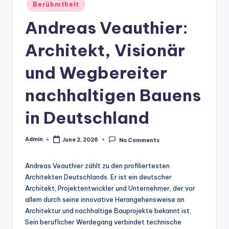
Posted
Berühmtheit
in
Andreas Veauthier:
Architekt, Visionär
und Wegbereiter
nachhaltigen Bauens
in Deutschland
Admin
June 2, 2026
No Comments
Posted
by
Andreas Veauthier zählt zu den profiliertesten
Architekten Deutschlands. Er ist ein deutscher
Architekt, Projektentwickler und Unternehmer, der vor
allem durch seine innovative Herangehensweise an
Architektur und nachhaltige Bauprojekte bekannt ist.
Sein beruflicher Werdegang verbindet technische