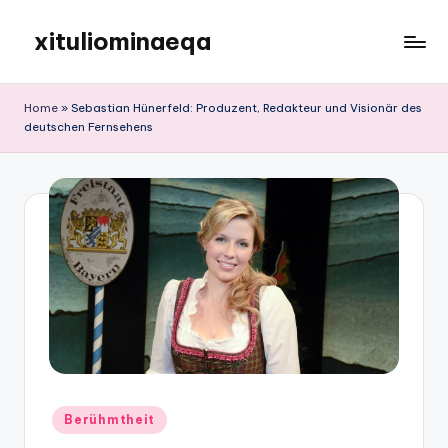
xituliominaeqa
Skip
to
content
Home
»
Sebastian Hünerfeld: Produzent, Redakteur und Visionär des
deutschen Fernsehens
Posted
Berühmtheit
in