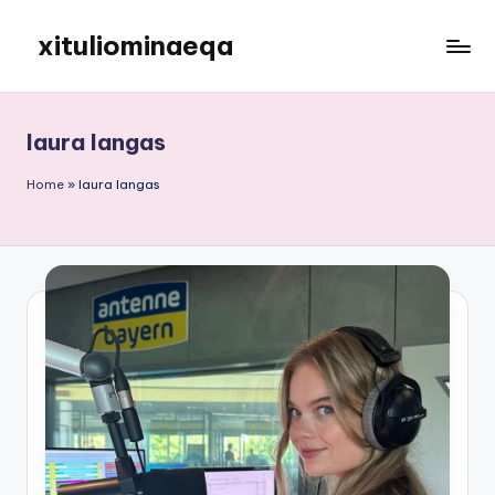
xituliominaeqa
Skip
to
content
laura langas
Home
»
laura langas