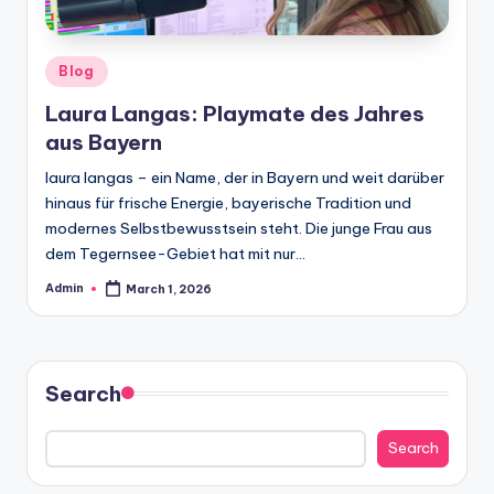
Posted
Blog
in
Laura Langas: Playmate des Jahres
aus Bayern
laura langas – ein Name, der in Bayern und weit darüber
hinaus für frische Energie, bayerische Tradition und
modernes Selbstbewusstsein steht. Die junge Frau aus
dem Tegernsee-Gebiet hat mit nur…
Admin
March 1, 2026
Posted
by
Search
Search