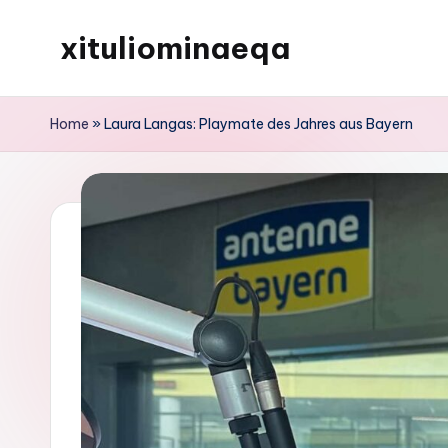
xituliominaeqa
Skip
to
content
Home
»
Laura Langas: Playmate des Jahres aus Bayern