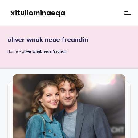
xituliominaeqa
Skip
to
content
oliver wnuk neue freundin
Home
»
oliver wnuk neue freundin