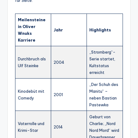
für Seite.
Meilensteine
in Oliver
Jahr
Highlights
Wnuks
Karriere
„Stromberg“-
Durchbruch als
Serie startet,
2004
Ulf Steinke
Kultstatus
erreicht
„Der Schuh des
Kinodebüt mit
Manitu“ –
2001
Comedy
neben Bastian
Pastewka
Geburt von
Vaterrolle und
Charlie; „Nord
2014
Krimi-Star
Nord Mord“ wird
Dauerbrenner