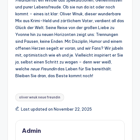
Freundin
ist ein Wirbel aus Spekulationen, Geheimnissen
und purer Lebensfreude. Ob sie nun da ist oder noch
kommt – eines ist klar: Oliver Wnuk, dieser wunderbare
Mix aus Krimi-Held und zärtlichem Vater, verdient all das
Glück der Welt. Seine Reise von der großen Liebe zu
Yvonne hin zu neuen Horizonten zeigt uns: Trennungen
sind Pausen, keine Enden. Mit Disziplin, Humor und einem
offenen Herzen segelt er voran, und wir Fans? Wir jubeln
mit, optimistisch wie eh und je. Vielleicht inspiriert er Sie
ja, selbst einen Schritt zu wagen – denn wer weiß,
welche
neue Freundin
das Leben für Sie bereithält.
Bleiben Sie dran, das Beste kommt noch!
Tags:
oliver wnuk neue freundin
Last updated on November 22, 2025
Admin