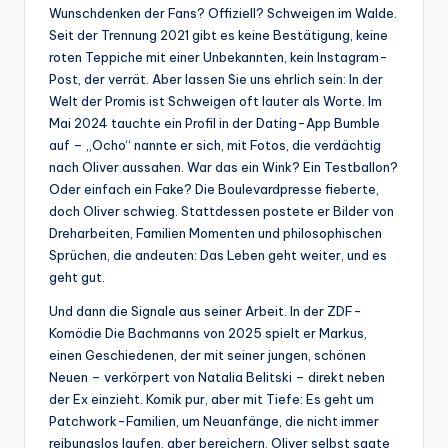
Wunschdenken der Fans? Offiziell? Schweigen im Walde.
Seit der Trennung 2021 gibt es keine Bestätigung, keine
roten Teppiche mit einer Unbekannten, kein Instagram-
Post, der verrät. Aber lassen Sie uns ehrlich sein: In der
Welt der Promis ist Schweigen oft lauter als Worte. Im
Mai 2024 tauchte ein Profil in der Dating-App Bumble
auf – „Ocho“ nannte er sich, mit Fotos, die verdächtig
nach Oliver aussahen. War das ein Wink? Ein Testballon?
Oder einfach ein Fake? Die Boulevardpresse fieberte,
doch Oliver schwieg. Stattdessen postete er Bilder von
Dreharbeiten, Familien Momenten und philosophischen
Sprüchen, die andeuten: Das Leben geht weiter, und es
geht gut.
Und dann die Signale aus seiner Arbeit. In der ZDF-
Komödie Die Bachmanns von 2025 spielt er Markus,
einen Geschiedenen, der mit seiner jungen, schönen
Neuen – verkörpert von Natalia Belitski – direkt neben
der Ex einzieht. Komik pur, aber mit Tiefe: Es geht um
Patchwork-Familien, um Neuanfänge, die nicht immer
reibungslos laufen, aber bereichern. Oliver selbst sagte