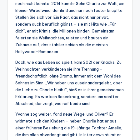
noch nicht kannte. 2014 kam ihr Sohn Charlie zur Welt, ein
kleiner Wirbelwind, der ihr Band nur noch fester knüpfte.
Stellen Sie sich vor: Ein Paar, das nicht nur privat,
sondern auch beruflich glänzt – sie mit Hits wie „Für
dich“, er mit Krimis, die Millionen binden. Gemeinsam
feierten sie Weihnachten, reisten und bauten ein
Zuhause auf, das stabiler schien als die meisten
Hollywood-Romanzen.
Doch, wie das Leben so spielt, kam 2021 der Knacks. Zu
Weihnachten verkündeten sie ihre Trennung –
freundschaftlich, ohne Drama, immer mit dem Wohl des
Sohnes im Sinn. „Wir haben uns auseinandergelebt, aber
die Liebe zu Charlie bleibt“, hieß es in ihrer gemeinsamen
Erklärung. Es war kein Rosenkrieg, sondern ein sanfter
Abschied, der zeigt, wie reif beide sind.
Yvonne zog weiter, fand neue Wege, und Oliver? Er
widmete sich den Kindern – neben Charlie hat er aus
einer früheren Beziehung die 19-jährige Tochter Amelie,
die ihm alles abverlangt und gibt. In Interviews räumt er