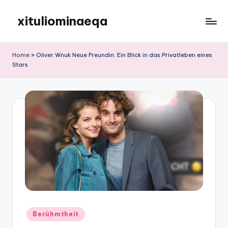
xituliominaeqa
Skip
to
content
Home
»
Oliver Wnuk Neue Freundin: Ein Blick in das Privatleben eines
Stars
Posted
Berühmtheit
in