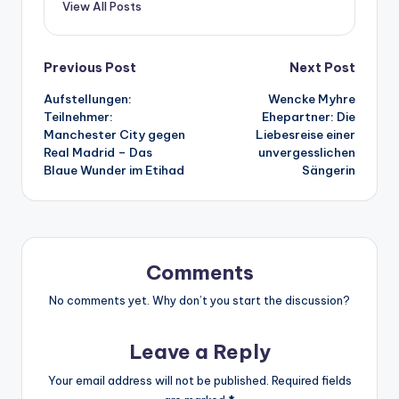
View All Posts
Post
Previous Post
Next Post
Aufstellungen:
Wencke Myhre
navigation
Teilnehmer:
Ehepartner: Die
Manchester City gegen
Liebesreise einer
Real Madrid – Das
unvergesslichen
Blaue Wunder im Etihad
Sängerin
Comments
No comments yet. Why don’t you start the discussion?
Leave a Reply
Your email address will not be published.
Required fields