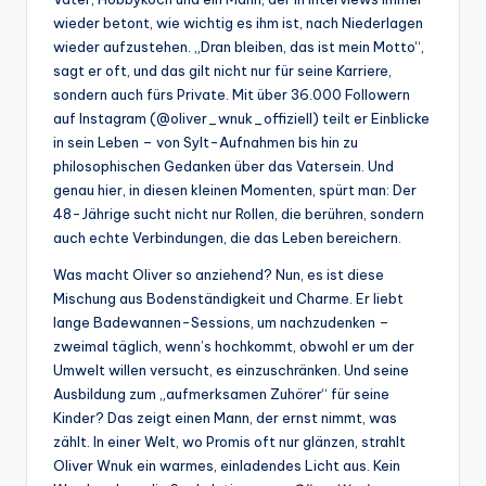
wieder betont, wie wichtig es ihm ist, nach Niederlagen
wieder aufzustehen. „Dran bleiben, das ist mein Motto“,
sagt er oft, und das gilt nicht nur für seine Karriere,
sondern auch fürs Private. Mit über 36.000 Followern
auf Instagram (@oliver_wnuk_offiziell) teilt er Einblicke
in sein Leben – von Sylt-Aufnahmen bis hin zu
philosophischen Gedanken über das Vatersein. Und
genau hier, in diesen kleinen Momenten, spürt man: Der
48-Jährige sucht nicht nur Rollen, die berühren, sondern
auch echte Verbindungen, die das Leben bereichern.
Was macht Oliver so anziehend? Nun, es ist diese
Mischung aus Bodenständigkeit und Charme. Er liebt
lange Badewannen-Sessions, um nachzudenken –
zweimal täglich, wenn’s hochkommt, obwohl er um der
Umwelt willen versucht, es einzuschränken. Und seine
Ausbildung zum „aufmerksamen Zuhörer“ für seine
Kinder? Das zeigt einen Mann, der ernst nimmt, was
zählt. In einer Welt, wo Promis oft nur glänzen, strahlt
Oliver Wnuk ein warmes, einladendes Licht aus. Kein