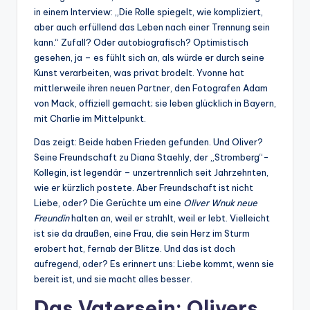
in einem Interview: „Die Rolle spiegelt, wie kompliziert,
aber auch erfüllend das Leben nach einer Trennung sein
kann.“ Zufall? Oder autobiografisch? Optimistisch
gesehen, ja – es fühlt sich an, als würde er durch seine
Kunst verarbeiten, was privat brodelt. Yvonne hat
mittlerweile ihren neuen Partner, den Fotografen Adam
von Mack, offiziell gemacht; sie leben glücklich in Bayern,
mit Charlie im Mittelpunkt.
Das zeigt: Beide haben Frieden gefunden. Und Oliver?
Seine Freundschaft zu Diana Staehly, der „Stromberg“-
Kollegin, ist legendär – unzertrennlich seit Jahrzehnten,
wie er kürzlich postete. Aber Freundschaft ist nicht
Liebe, oder? Die Gerüchte um eine
Oliver Wnuk neue
Freundin
halten an, weil er strahlt, weil er lebt. Vielleicht
ist sie da draußen, eine Frau, die sein Herz im Sturm
erobert hat, fernab der Blitze. Und das ist doch
aufregend, oder? Es erinnert uns: Liebe kommt, wenn sie
bereit ist, und sie macht alles besser.
Das Vatersein: Olivers