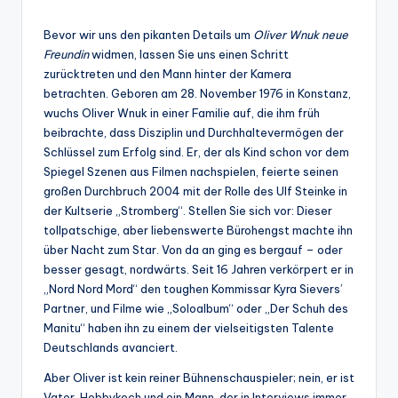
Bevor wir uns den pikanten Details um
Oliver Wnuk neue
Freundin
widmen, lassen Sie uns einen Schritt
zurücktreten und den Mann hinter der Kamera
betrachten. Geboren am 28. November 1976 in Konstanz,
wuchs Oliver Wnuk in einer Familie auf, die ihm früh
beibrachte, dass Disziplin und Durchhaltevermögen der
Schlüssel zum Erfolg sind. Er, der als Kind schon vor dem
Spiegel Szenen aus Filmen nachspielen, feierte seinen
großen Durchbruch 2004 mit der Rolle des Ulf Steinke in
der Kultserie „Stromberg“. Stellen Sie sich vor: Dieser
tollpatschige, aber liebenswerte Bürohengst machte ihn
über Nacht zum Star. Von da an ging es bergauf – oder
besser gesagt, nordwärts. Seit 16 Jahren verkörpert er in
„Nord Nord Mord“ den toughen Kommissar Kyra Sievers’
Partner, und Filme wie „Soloalbum“ oder „Der Schuh des
Manitu“ haben ihn zu einem der vielseitigsten Talente
Deutschlands avanciert.
Aber Oliver ist kein reiner Bühnenschauspieler; nein, er ist
Vater, Hobbykoch und ein Mann, der in Interviews immer