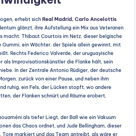
ogen, erhebt sich
Real Madrid, Carlo Ancelottis
dentum glänzt, ihre Aufstellung ein Mix aus Veteranen
 macht. Thibaut Courtois im Netz, dieser belgische
e Gummi, ein Wächter, der Spiele allein gewinnt, mit
t. Rechts Federico Valverde, der uruguayische
er als Improvisationskünstler die Flanke hält, sein
iebe. In der Zentrale Antonio Rüdiger, der deutsche
 Morgen, zurück von einer Pause, und neben ihm
d ruhig, ein Fels, der Lücken stopft, wo andere
atten, der Flanken schnürt und Räume erobert,
houaméni als tiefer Liegt, der Ball wie ein Vakuum
ionen das Chaos ordnet, und Jude Bellingham, dieser
, Tore markiert und das Team antreibt, als wäre er