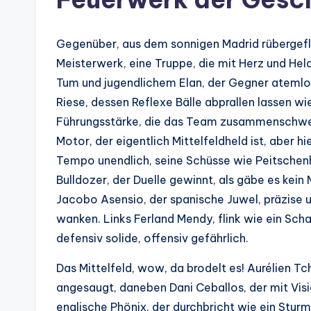
Gegenüber, aus dem sonnigen Madrid rübergefl
Meisterwerk, eine Truppe, die mit Herz und Hel
Tum und jugendlichem Elan, der Gegner atemlos
Riese, dessen Reflexe Bälle abprallen lassen wi
Führungsstärke, die das Team zusammenschweiß
Motor, der eigentlich Mittelfeldheld ist, aber hi
Tempo unendlich, seine Schüsse wie Peitschenh
Bulldozer, der Duelle gewinnt, als gäbe es kein
Jacobo Asensio, der spanische Juwel, präzise un
wanken. Links Ferland Mendy, flink wie ein Sch
defensiv solide, offensiv gefährlich.
Das Mittelfeld, wow, da brodelt es! Aurélien Tc
angesaugt, daneben Dani Ceballos, der mit Vis
englische Phönix, der durchbricht wie ein Sturm