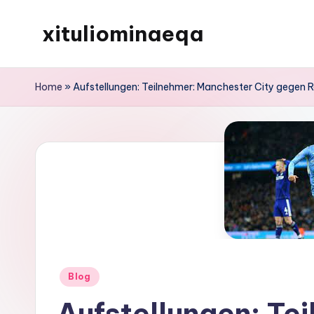
xituliominaeqa
Skip
to
content
Home
»
Aufstellungen: Teilnehmer: Manchester City gegen 
Posted
Blog
in
Aufstellungen: Te