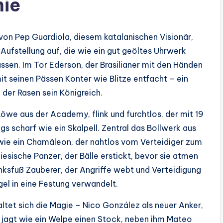
nie
n Pep Guardiola, diesem katalanischen Visionär,
Aufstellung auf, die wie ein gut geöltes Uhrwerk
 lassen. Im Tor Ederson, der Brasilianer mit den Händen
mit seinen Pässen Konter wie Blitze entfacht – ein
e der Rasen sein Königreich.
Löwe aus der Academy, flink und furchtlos, der mit 19
s scharf wie ein Skalpell. Zentral das Bollwerk aus
 wie ein Chamäleon, der nahtlos vom Verteidiger zum
giesische Panzer, der Bälle erstickt, bevor sie atmen
inksfuß Zauberer, der Angriffe webt und Verteidigung
ügel in eine Festung verwandelt.
ltet sich die Magie – Nico González als neuer Anker,
ll jagt wie ein Welpe einen Stock, neben ihm Mateo