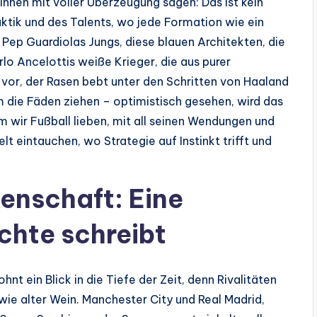
hnen mit voller Überzeugung sagen: Das ist kein
aktik und des Talents, wo jede Formation wie ein
Pep Guardiolas Jungs, diese blauen Architekten, die
o Ancelottis weiße Krieger, die aus purer
 vor, der Rasen bebt unter den Schritten von Haaland
 die Fäden ziehen – optimistisch gesehen, wird das
um wir Fußball lieben, mit all seinen Wendungen und
t eintauchen, wo Strategie auf Instinkt trifft und
denschaft: Eine
ichte schreibt
hnt ein Blick in die Tiefe der Zeit, denn Rivalitäten
wie alter Wein. Manchester City und Real Madrid,