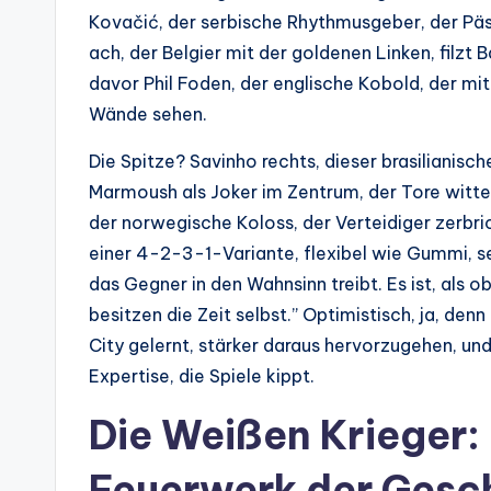
Kovačić, der serbische Rhythmusgeber, der Päss
ach, der Belgier mit der goldenen Linken, filzt 
davor Phil Foden, der englische Kobold, der m
Wände sehen.
Die Spitze? Savinho rechts, dieser brasilianis
Marmoush als Joker im Zentrum, der Tore witter
der norwegische Koloss, der Verteidiger zerbr
einer 4-2-3-1-Variante, flexibel wie Gummi, set
das Gegner in den Wahnsinn treibt. Es ist, als ob 
besitzen die Zeit selbst.” Optimistisch, ja, d
City gelernt, stärker daraus hervorzugehen, und
Expertise, die Spiele kippt.
Die Weißen Krieger:
Feuerwerk der Gesc