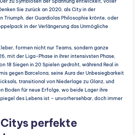
10er zu Symbiosen der Spannung entwickelt, voller
enken Sie zurück an 2020, als City in der
in Triumph, der Guardiolas Philosophie krönte, oder
oppelpack in der Verlängerung das Unmögliche
 Kleber, formen nicht nur Teams, sondern ganze
6, mit der Liga-Phase in ihrer intensivsten Phase,
von 18 Siegen in 20 Spielen gedroht, während Real in
emis gegen Barcelona, seine Aura der Unbesiegbarkeit
hicksals, transitional von Niederlage zu Glanz, und
en Boden für neue Erfolge, wo beide Lager ihre
 Spiegel des Lebens ist – unvorhersehbar, doch immer
Citys perfekte