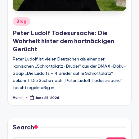
Posted
Blog
in
Peter Ludolf Todesursache: Die
Wahrheit hinter dem hartnäckigen
Gerücht
Peter Ludolf ist vielen Deutschen als einer der
ikonischen „Schrottplatz-Brüder“ aus der DMAX-Doku-
Soap „Die Ludolfs – 4 Brüder auf’m Schrottplatz“
bekannt. Die Suche nach „Peter Ludolf Todesursache“
taucht regelmäßig in…
Admin
June 25, 2026
Posted
by
Search