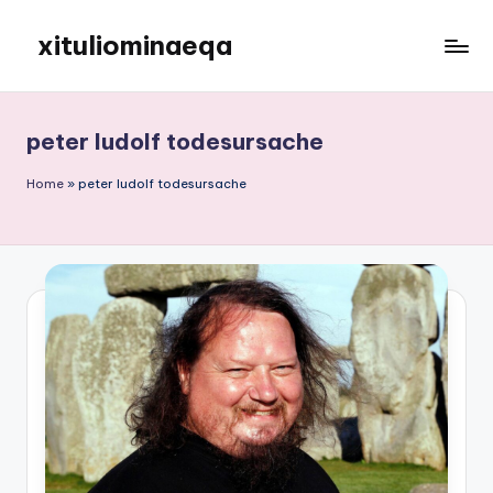
xituliominaeqa
Skip
to
content
peter ludolf todesursache
Home
»
peter ludolf todesursache