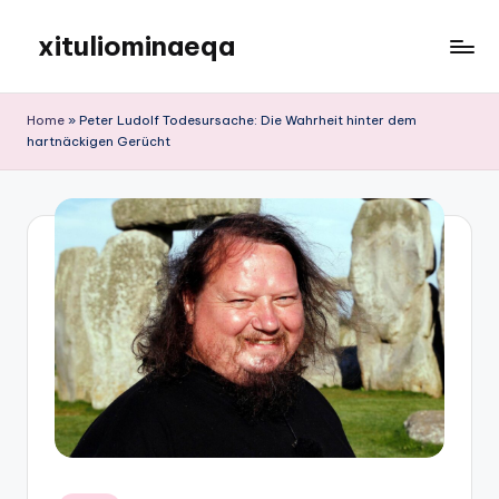
xituliominaeqa
Skip
to
content
Home
»
Peter Ludolf Todesursache: Die Wahrheit hinter dem
hartnäckigen Gerücht