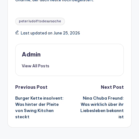
Tags:
peter ludolf todesursache
Last updated on June 25, 2026
Admin
View All Posts
Post
Previous Post
Next Post
Burger Kette insolvent:
Nina Chuba Freund:
navigation
Was hinter der Pleite
Was wirklich über ihr
von Swing Kitchen
Liebesleben bekannt
steckt
ist