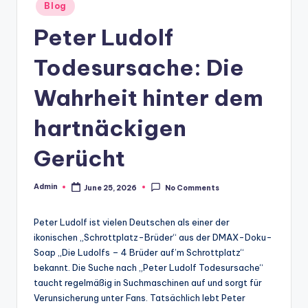
Posted
Blog
in
Peter Ludolf
Todesursache: Die
Wahrheit hinter dem
hartnäckigen
Gerücht
Admin
June 25, 2026
No Comments
Posted
by
Peter Ludolf ist vielen Deutschen als einer der
ikonischen „Schrottplatz-Brüder“ aus der DMAX-Doku-
Soap „Die Ludolfs – 4 Brüder auf’m Schrottplatz“
bekannt. Die Suche nach „Peter Ludolf Todesursache“
taucht regelmäßig in Suchmaschinen auf und sorgt für
Verunsicherung unter Fans. Tatsächlich lebt Peter