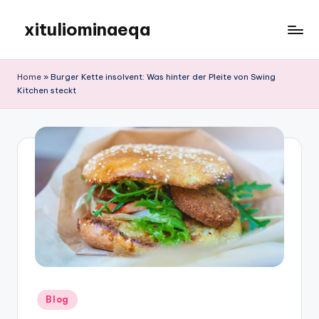
xituliominaeqa
Skip
to
content
Home
»
Burger Kette insolvent: Was hinter der Pleite von Swing
Kitchen steckt
Posted
Blog
in