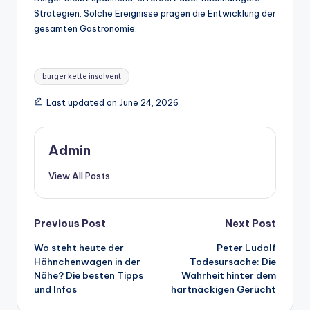
Strategien. Solche Ereignisse prägen die Entwicklung der
gesamten Gastronomie.
Tags:
burger kette insolvent
Last updated on June 24, 2026
Admin
View All Posts
Post
Previous Post
Next Post
Wo steht heute der
Peter Ludolf
navigation
Hähnchenwagen in der
Todesursache: Die
Nähe? Die besten Tipps
Wahrheit hinter dem
und Infos
hartnäckigen Gerücht