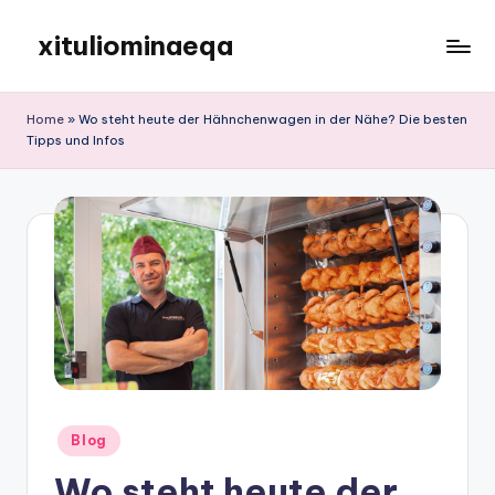
xituliominaeqa
Skip
to
content
Home
»
Wo steht heute der Hähnchenwagen in der Nähe? Die besten
Tipps und Infos
Posted
Blog
in
Wo steht heute der