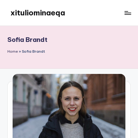
xituliominaeqa
Skip
to
content
Sofia Brandt
Home
»
Sofia Brandt