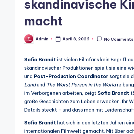
skandinavische Ki
macht
Admin
April 8, 2026
No Comments
Posted
by
Sofia Brandt
ist vielen Filmfans kein Begriff 
skandinavischer Produktionen spielt sie eine wi
und
Post-Production Coordinator
sorgt sie 
Land
und
The Worst Person in the World
reibung
im Verborgenen arbeiten, zeigt
Sofia Brandt
t
große Geschichten zum Leben erwecken. Ihr Weg 
Details steckt – und dass man mit Leidenschaf
Sofia Brandt
hat sich in den letzten Jahren e
internationalen Filmwelt gemacht. Mit über ac