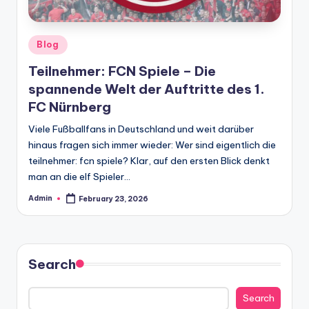
Posted
Blog
in
Teilnehmer: FCN Spiele – Die
spannende Welt der Auftritte des 1.
FC Nürnberg
Viele Fußballfans in Deutschland und weit darüber
hinaus fragen sich immer wieder: Wer sind eigentlich die
teilnehmer: fcn spiele? Klar, auf den ersten Blick denkt
man an die elf Spieler…
Admin
February 23, 2026
Posted
by
Search
Search