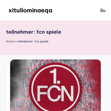
xituliominaeqa
Skip
to
content
teilnehmer: fcn spiele
Home
»
teilnehmer: fcn spiele