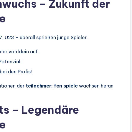
hwuchs – Zukunft der
le
, U23 – überall sprießen junge Spieler.
er von klein auf.
Potenzial.
ei den Profis!
ationen der
teilnehmer: fcn spiele
wachsen heran
hts – Legendäre
le