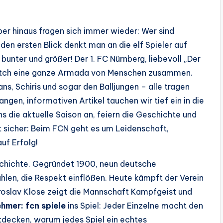
ber hinaus fragen sich immer wieder: Wer sind
f den ersten Blick denkt man an die elf Spieler auf
bunter und größer! Der 1. FC Nürnberg, liebevoll „Der
 Match eine ganze Armada von Menschen zusammen.
ans, Schiris und sogar den Balljungen – alle tragen
angen, informativen Artikel tauchen wir tief ein in die
ns die aktuelle Saison an, feiern die Geschichte und
ist sicher: Beim FCN geht es um Leidenschaft,
uf Erfolg!
schichte. Gegründet 1900, neun deutsche
hlen, die Respekt einflößen. Heute kämpft der Verein
Miroslav Klose zeigt die Mannschaft Kampfgeist und
ehmer: fcn spiele
ins Spiel: Jeder Einzelne macht den
tdecken, warum jedes Spiel ein echtes