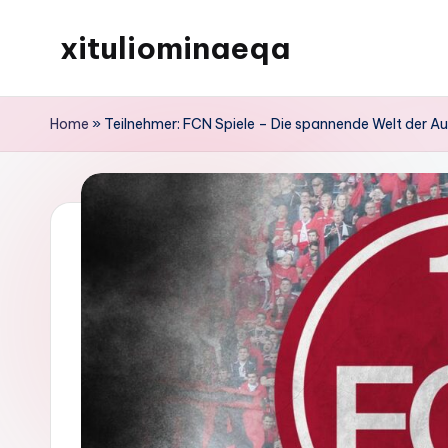
xituliominaeqa
Skip
to
content
Home
»
Teilnehmer: FCN Spiele – Die spannende Welt der Auf