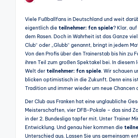
by
Viele Fußballfans in Deutschland und weit darü
eigentlich die
teilnehmer: fcn spiele
? Klar, au
dem Rasen. Doch in Wahrheit ist das Ganze viel 
Club“ oder „Glubb“ genannt, bringt in jedem
Von den Profis über den Trainerstab bis hin zu F
ihren Teil zum großen Spektakel bei. In diesem l
Welt der
teilnehmer: fcn spiele
. Wir schauen u
blicken optimistisch in die Zukunft. Denn eins 
Tradition und immer wieder um neue Chancen a
Der Club aus Franken hat eine unglaubliche Ge
Meisterschaften, vier DFB-Pokale – das sind Za
in der 2. Bundesliga tapfer mit. Unter Trainer 
Entwicklung. Und genau hier kommen die
teiln
Unterschied aus. Lassen Sie uns gemeinsam en