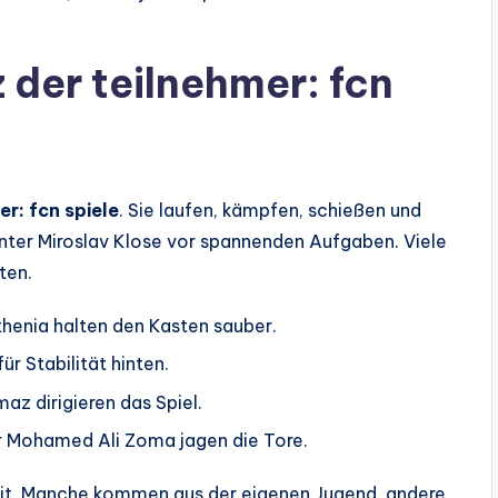
z der teilnehmer: fcn
er: fcn spiele
. Sie laufen, kämpfen, schießen und
unter Miroslav Klose vor spannenden Aufgaben. Viele
ten.
thenia halten den Kasten sauber.
ür Stabilität hinten.
az dirigieren das Spiel.
r Mohamed Ali Zoma jagen die Tore.
 mit. Manche kommen aus der eigenen Jugend, andere