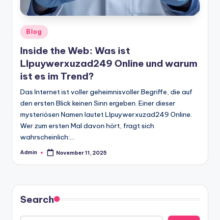
Posted
Blog
in
Inside the Web: Was ist
Llpuywerxuzad249 Online und warum
ist es im Trend?
Das Internet ist voller geheimnisvoller Begriffe, die auf
den ersten Blick keinen Sinn ergeben. Einer dieser
mysteriösen Namen lautet Llpuywerxuzad249 Online.
Wer zum ersten Mal davon hört, fragt sich
wahrscheinlich:…
Admin
November 11, 2025
Posted
by
Search