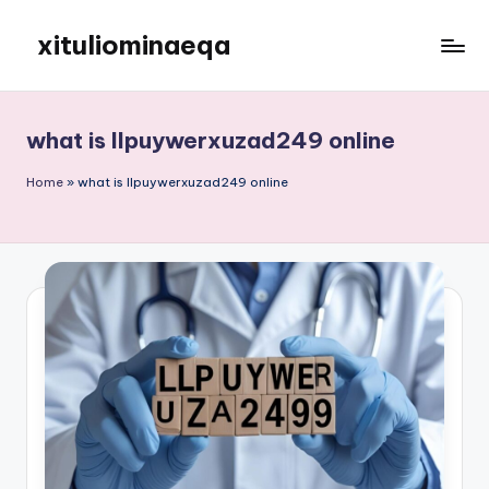
xituliominaeqa
Skip
to
content
what is llpuywerxuzad249 online
Home
»
what is llpuywerxuzad249 online