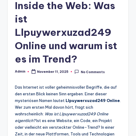
Inside the Web: Was
ist
Llpuywerxuzad249
Online und warum ist
es im Trend?
Admin
November 11, 2025
No Comments
Posted
by
Das Internet ist voller geheimnisvoller Begriffe, die auf
den ersten Blick keinen Sinn ergeben. Einer dieser
mysteriösen Namen lautet
Llpuywerxuzad249 Online
.
Wer zum ersten Mal davon hört, fragt sich
wahrscheinlich:
Was ist Llpuywerxuzad249 Online
eigentlich?
Ist es eine Website, ein Code, ein Projekt
oder vielleicht ein versteckter Online-Trend? In einer
Zeit, in der neue Plattformen, Tools und Technologien