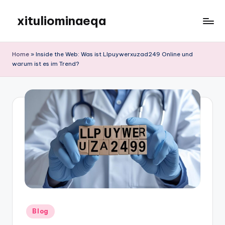
xituliominaeqa
Skip
to
content
Home
»
Inside the Web: Was ist Llpuywerxuzad249 Online und
warum ist es im Trend?
Posted
Blog
in