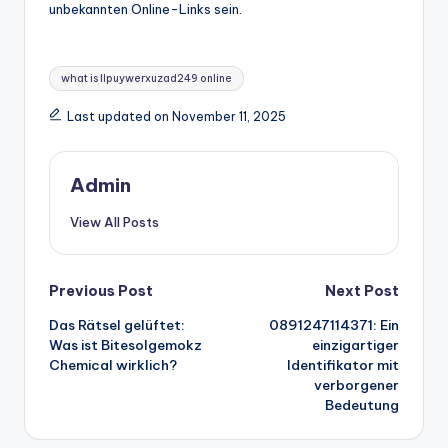
unbekannten Online-Links sein.
Tags:
what is llpuywerxuzad249 online
Last updated on November 11, 2025
Admin
View All Posts
Post
Previous Post
Next Post
Das Rätsel gelüftet:
0891247114371: Ein
navigation
Was ist Bitesolgemokz
einzigartiger
Chemical wirklich?
Identifikator mit
verborgener
Bedeutung