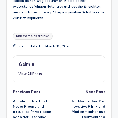
jedoch deinen Weg bestimmen. Bleibe deiner
widerstandsfähigen Natur treu und lass die Einsichten
aus dem Tageshoroskop Skorpion positive Schritte in die
Zukunft inspirieren.
Tags:
tageshoroskop skorpion​
Last updated on March 30, 2026
Admin
View All Posts
Post
Previous Post
Next Post
Annalena Baerbock:
Jon Handschin: Der
navigation
Neuer Freund und
innovative Film- und
aktuelles Privatleben
Medienmacher aus
nach der Trennung
Deutschland