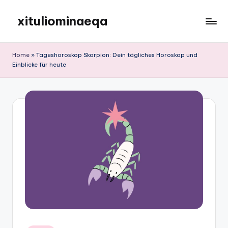
xituliominaeqa
Skip
to
content
Home
»
Tageshoroskop Skorpion: Dein tägliches Horoskop und
Einblicke für heute