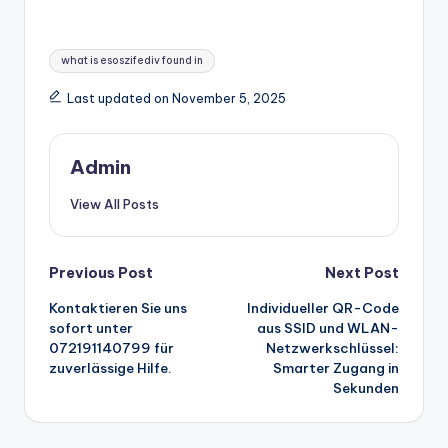
Tags:
what is esoszifediv found in
Last updated on November 5, 2025
Admin
View All Posts
Post
Previous Post
Next Post
Kontaktieren Sie uns
Individueller QR-Code
navigation
sofort unter
aus SSID und WLAN-
072191140799 für
Netzwerkschlüssel:
zuverlässige Hilfe.
Smarter Zugang in
Sekunden