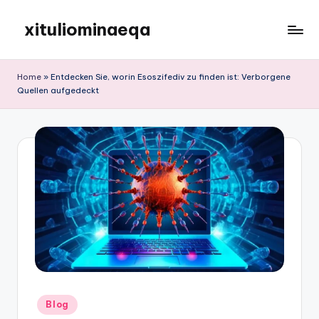
xituliominaeqa
Skip
to
content
Home
»
Entdecken Sie, worin Esoszifediv zu finden ist: Verborgene
Quellen aufgedeckt
Posted
Blog
in