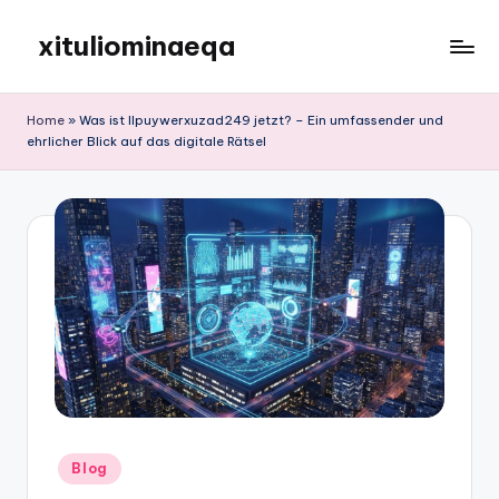
xituliominaeqa
Skip
to
content
Home
»
Was ist llpuywerxuzad249 jetzt? – Ein umfassender und
ehrlicher Blick auf das digitale Rätsel
Posted
Blog
in