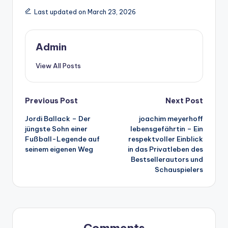
Last updated on March 23, 2026
Admin
View All Posts
Post
Previous Post
Next Post
Jordi Ballack – Der
joachim meyerhoff
navigation
jüngste Sohn einer
lebensgefährtin – Ein
Fußball-Legende auf
respektvoller Einblick
seinem eigenen Weg
in das Privatleben des
Bestsellerautors und
Schauspielers
Comments