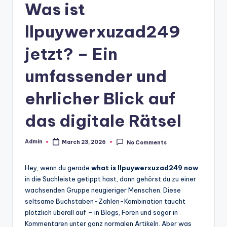
Was ist
llpuywerxuzad249
jetzt? – Ein
umfassender und
ehrlicher Blick auf
das digitale Rätsel
Admin
March 23, 2026
No Comments
Posted
by
Hey, wenn du gerade
what is llpuywerxuzad249 now
in die Suchleiste getippt hast, dann gehörst du zu einer
wachsenden Gruppe neugieriger Menschen. Diese
seltsame Buchstaben-Zahlen-Kombination taucht
plötzlich überall auf – in Blogs, Foren und sogar in
Kommentaren unter ganz normalen Artikeln. Aber was