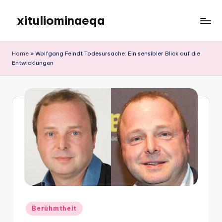
xituliominaeqa
Skip
to
content
Home
»
Wolfgang Feindt Todesursache: Ein sensibler Blick auf die
Entwicklungen
Posted
Berühmtheit
in