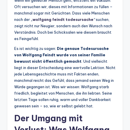
Wenn ein geliebter Mensch geht, entsteht ein Vakuum.
Oft versuchen wir, dieses mit Informationen zu füllen –
manchmal sogar mit Gerüchten. Dass viele Menschen
nach der
„
wolfgang feindt todesursache
“
suchen,
zeigt nicht nur Neugier, sondern auch den Wunsch nach
Verständnis. Doch bei Schicksalen wie diesem braucht
es Feingefühl.
Es ist wichtig zu sagen:
Die genaue Todesursache
von Wolfgang Feindt wurde von seiner Familie
bewusst nicht öffentlich gemacht
. Und vielleicht
liegt in dieser Entscheidung eine wertvolle Lektion. Nicht
jede Lebensgeschichte muss mit Fakten enden,
manchmal reicht das Gefühl, dass jemand seinen Weg in
Würde gegangen ist. Was wir wissen: Wolfgang starb
friedlich, begleitet von Menschen, die ihn liebten. Seine
letzten Tage sollen ruhig, warm und voller Dankbarkeit
gewesen sein – so, wie er selbst gelebt hat.
Der Umgang mit
Verlust: Was Wolfgang